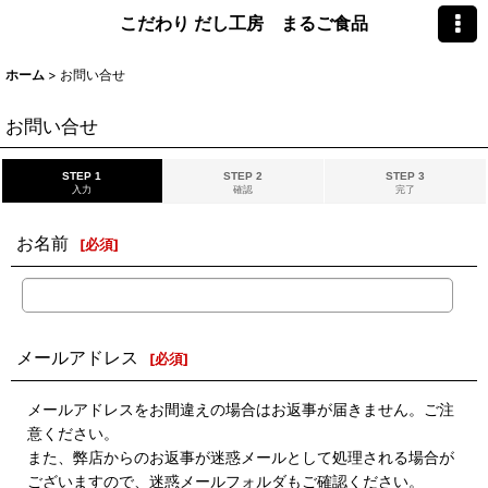
こだわり だし工房 まるご食品
ホーム
>
お問い合せ
お問い合せ
STEP 1
STEP 2
STEP 3
入力
確認
完了
お名前
[
必須
]
メールアドレス
[
必須
]
メールアドレスをお間違えの場合はお返事が届きません。ご注
意ください。
また、弊店からのお返事が迷惑メールとして処理される場合が
ございますので、迷惑メールフォルダもご確認ください。