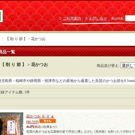
ご利用案内
お問い合せ
｜
商品検索
:
｜
【 削 り 節 】 > 花かつお
商品一覧
【 削 り 節 】 > 花かつお
商品並び替え
:
鹿児島県・枕崎市や静岡県・焼津市などの産地から厳選した良質のかつお節を0.1m
登録アイテム数
:
1件
花かつお ６ ０ ｇ
[M-519]
464円
(税込)
[在庫あり]
良質の真かつおを広葉樹の薪で丹念に燻し上げた《荒本節》を削ったうす削りで