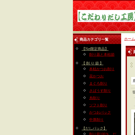
ホーム
商品カテゴリ一覧
【Net限定商品】
削り器と本枯節
【 削 り 節 】
本枯かつお削り
花かつお
まぐろ削り
さばうす削り
糸削り
ソフト削り
かつおパック
中厚削り
【だしパック】
削り節100％ だ