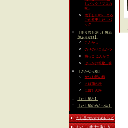
しパック「プロの
味」
煮干し100% まる
ごの煮干しだしパ
ック
【削り節を楽しむ無添
加ふりかけ】
こんかつ
のりのりこんかつ
梅っこ こんかつ
ぶっかけ乾物三昧
【さかなっ粉】
かつお節の粉
さば節の粉
にぼしの粉
【だし昆布】
【だし屋のめんつゆ】
だし屋のおすすめレシピ
おいしい出汁の取り方