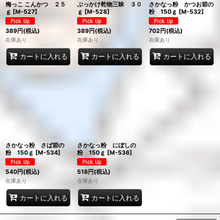
梅っこ こんかつ ２５
ぶっかけ乾物三昧 ３０
さかなっ粉 かつお節の
ｇ
[
M-527
]
ｇ
[
M-528
]
粉 150ｇ
[
M-532
]
389
円
(税込)
389
円
(税込)
702
円
(税込)
在庫あり
在庫あり
在庫あり
カートに入れる
カートに入れる
カートに入れる
さかなっ粉 さば節の
さかなっ粉 にぼしの
粉 150ｇ
[
M-534
]
粉 150ｇ
[
M-536
]
540
円
(税込)
518
円
(税込)
在庫あり
在庫あり
カートに入れる
カートに入れる