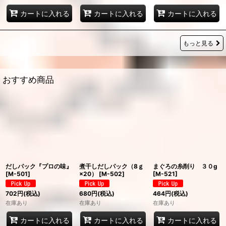
カートに入れる
カートに入れる
カートに入れる
もっと見る
おすすめ商品
だしパック『プロの味』
煮干しだしパック（8ｇ
まぐろの糸削り ３０g
[
M-501
]
×20）
[
M-502
]
[
M-521
]
702
円
(税込)
680
円
(税込)
464
円
(税込)
在庫あり
在庫あり
在庫あり
カートに入れる
カートに入れる
カートに入れる