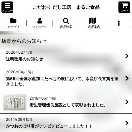
こだわり だし工房 まるご食品
メニュー
カート
カテゴリ
マイページ
商品検索
ご利用案内
店長からのお知らせ
2026
02
17
年
月
日
送料改定のお知らせ
2020
04
15
年
月
日
第65回全国水産加工たべもの展において、水産庁長官賞を頂
きました。
2018
05
14
年
月
日
衛生管理優良施設として表彰されました。
2014
09
15
年
月
日
かつおのぼり君がテレビデビューしました！！