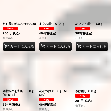
だし屋のめんつゆ500cc
まぐろ削り ６ ０ ｇ
花ソフト削り 50ｇ
756
円
(税込)
464
円
(税込)
389
円
(税込)
在庫あり
在庫あり
在庫あり
カートに入れる
カートに入れる
カートに入れる
本枯かつお削り 5 0ｇ
花かつお ６ ０ ｇ
[
M-
さば削り ６０ｇ
[
M-518
]
519
]
281
円
(税込)
594
円
(税込)
464
円
(税込)
在庫あり
在庫あり
在庫あり