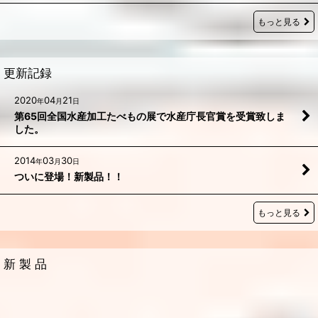
もっと見る
更新記録
2020
04
21
年
月
日
第65回全国水産加工たべもの展で水産庁長官賞を受賞致しま
した。
2014
03
30
年
月
日
ついに登場！新製品！！
もっと見る
新 製 品