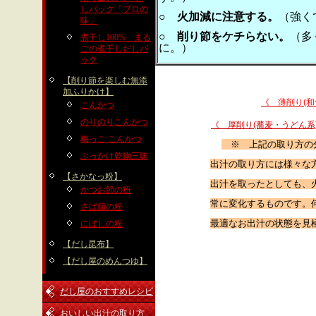
しパック「プロの
○ 火加減に注意する。
（強く
味」
○ 削り節をケチらない。
（多
煮干し100% まる
に。）
ごの煮干しだしパ
ック
【削り節を楽しむ無添
加ふりかけ】
《 薄削り(和
こんかつ
のりのりこんかつ
《 厚削り(蕎麦・うどん系
梅っこ こんかつ
※ 上記の取り方の
ぶっかけ乾物三昧
出汁の取り方には様々な
【さかなっ粉】
出汁を取ったとしても、
かつお節の粉
常に変化するものです。
さば節の粉
最適なお出汁の状態を見
にぼしの粉
【だし昆布】
【だし屋のめんつゆ】
だし屋のおすすめレシピ
おいしい出汁の取り方