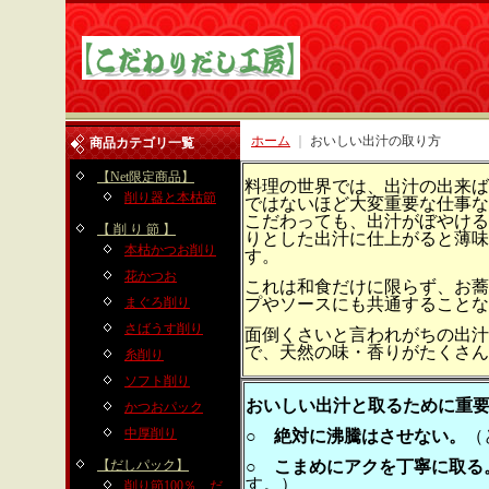
ホーム
｜
おいしい出汁の取り方
商品カテゴリ一覧
【Net限定商品】
料理の世界では、出汁の出来ば
削り器と本枯節
ではないほど大変重要な仕事な
こだわっても、出汁がぼやける
【 削 り 節 】
りとした出汁に仕上がると薄味
本枯かつお削り
す。
花かつお
これは和食だけに限らず、お蕎
まぐろ削り
プやソースにも共通すること
さばうす削り
面倒くさいと言われがちの出汁
で、天然の味・香りがたくさん
糸削り
ソフト削り
おいしい出汁と取るために重
かつおパック
中厚削り
○ 絶対に沸騰はさせない。
（
【だしパック】
○ こまめにアクを丁寧に取る
す。）
削り節100％ だ