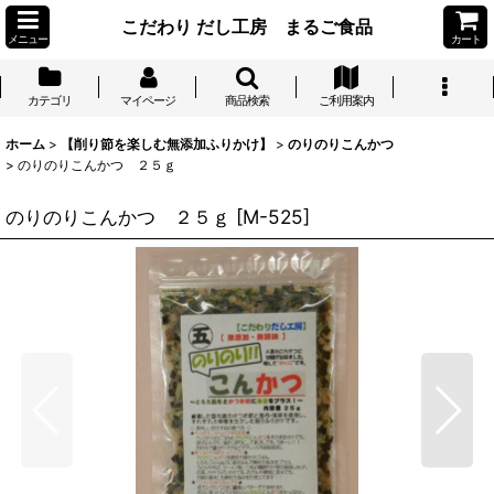
こだわり だし工房 まるご食品
メニュー
カート
カテゴリ
マイページ
商品検索
ご利用案内
ホーム
>
【削り節を楽しむ無添加ふりかけ】
>
のりのりこんかつ
>
のりのりこんかつ ２５ｇ
のりのりこんかつ ２５ｇ
[
M-525
]